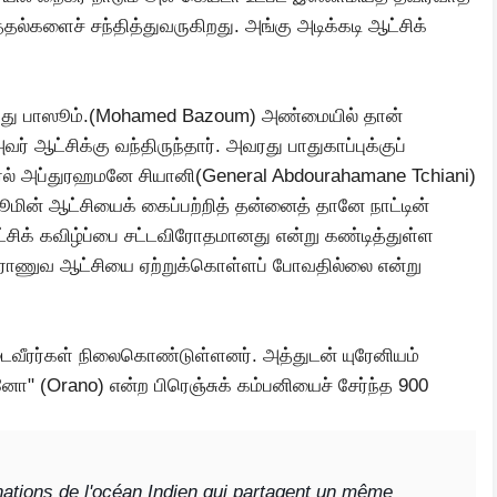
்தல்களைச் சந்தித்துவருகிறது. அங்கு அடிக்கடி ஆட்சிக்
ுகமது பாஸூம்.(Mohamed Bazoum) அண்மையில் தான்
ஆட்சிக்கு வந்திருந்தார். அவரது பாதுகாப்புக்குப்
் அப்துரஹமனே சியானி(General Abdourahamane Tchiani)
ாஸூமின் ஆட்சியைக் கைப்பற்றித் தன்னைத் தானே நாட்டின்
ட்சிக் கவிழ்ப்பை சட்டவிரோதமானது என்று கண்டித்துள்ள
 ராணுவ ஆட்சியை ஏற்றுக்கொள்ளப் போவதில்லை என்று
 படைவீரர்கள் நிலைகொண்டுள்ளனர். அத்துடன் யுரேனியம்
னோ" (Orano) என்ற பிரெஞ்சுக் கம்பனியைச் சேர்ந்த 900
nations de l'océan Indien qui partagent un même