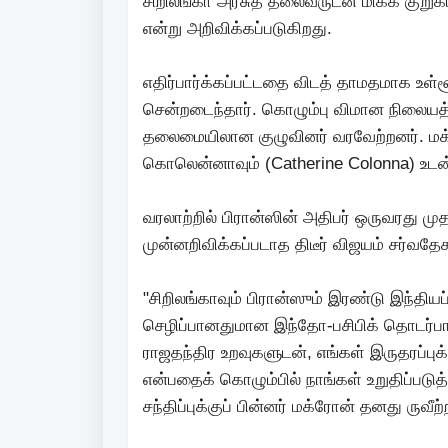
சிறிலங்கா அரசுத் தலைவருடன் மிகக் குறு
என்று அறிவிக்கப்படுகிறது.
எதிர்பார்க்கப்பட்டதை விடத் தாமதமாக உள்
சென்றடைந்தார். கொழும்பு விமான நிலையத்
தலைமையிலான குழுவினர் வரவேற்றனர். மக்
கொலென்னாவும் (Catherine Colonna) உடன் 
வரலாற்றில் பிரான்ஸின் அதிபர் ஒருவரது
முன்னறிவிக்கப்படாத திடீர் விஜயம் சர்வ
"சிறிலங்காவும் பிரான்ஸும் இரண்டு இந்திய
செழிப்பானதுமான இந்தோ-பசிபிக் தொடர
ராஜதந்திர உறவுகளுடன், எங்கள் இருதரப்புக
என்பதைக் கொழும்பில் நாங்கள் உறுதிப்படு
சந்திப்புக்குப் பின்னர் மக்ரோன் தனது ருவீற்