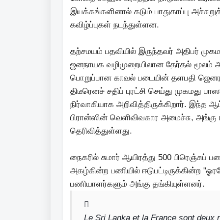
இயக்கங்களினால் கடும் பாதுகாப்பு அச்சுறுத
கவிழ்ப்புகள் நடந்துள்ளன.
தற்சமயம் பதவியில் இருந்தவர் அதிபர் ம
ஜனநாயக வழிமுறையிலான தேர்தல் மூலம் அவர் 
பொறுப்பான காவல் படையின் தளபதி ஜெனரல
திடீரெனச் சதிப் புரட்சி செய்து முகமது ப
நிர்வாகியாக அறிவித்திருக்கிறார். இந்த ஆ
பிரான்ஸின் வெளிவிவகார அமைச்சு, அங்கு
தெரிவித்துள்ளது.
நைகரில் சுமார் ஆயிரத்து 500 பிரெஞ்சுப்
அகழ்கின்ற பணியில் ஈடுபட்டிருக்கின்ற "ஓர
பணியாளர்களும் அங்கு தங்கியுள்ளனர்.
Le Sri Lanka et la France sont deux 