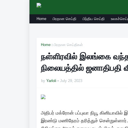
Home
பிரதான செய்தி
பிந்திய செய்தி
உலகச்செய்
Home
பிரதான செய்திகள்
நள்ளிரவில் இலங்கை வந்த
நிலையத்தில் ஜனாதிபதி விக
by
Yarloli
July 29, 2023
அதிபர் மக்ரோன் பப்புவா நியூ கினியாவில் இர
இரண்டு மணிநேரம் தரித்துச் சென்றுள்ளார்