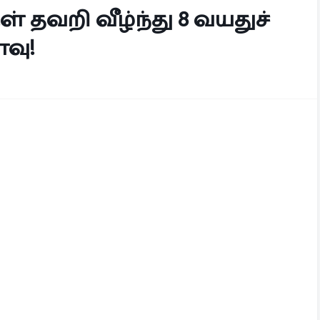
் தவறி வீழ்ந்து 8 வயதுச்
வு!