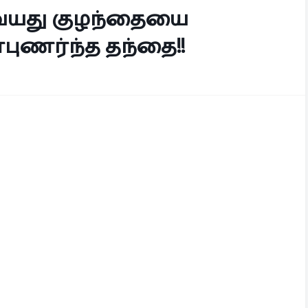
3 வயது குழந்தையை
ுணர்ந்த தந்தை!!