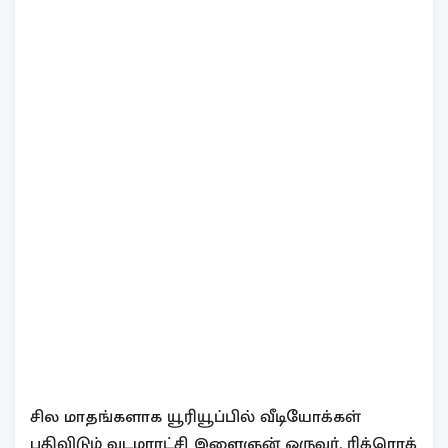
சில மாதங்களாக யூரியூப்பில் வீடியோக்கள்
பதிவிடும் வடமராட்சி இளைஞன் ஒருவர், ரிக்ரொக்