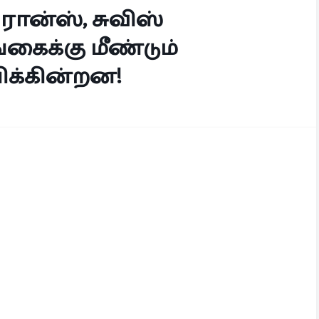
ிரான்ஸ், சுவிஸ்
ைக்கு மீண்டும்
க்கின்றன!