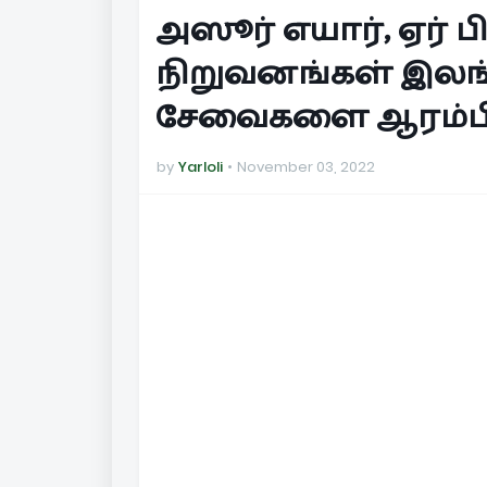
அஸூர் எயார், ஏர் ப
நிறுவனங்கள் இலங்க
சேவைகளை ஆரம்பி
by
Yarloli
November 03, 2022