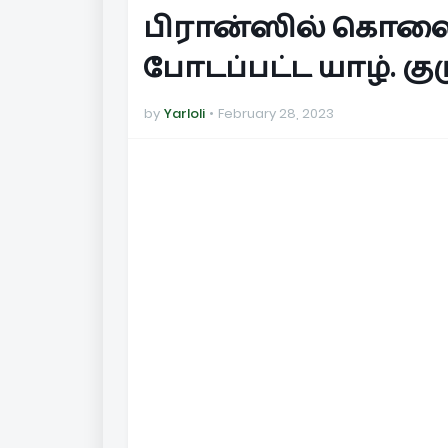
பிரான்ஸில் கொலைச
போடப்பட்ட யாழ். குட
by
Yarloli
February 28, 2023