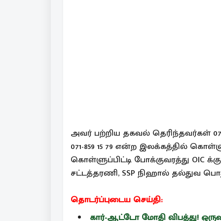
அவர் பற்றிய தகவல் தெரிந்தவர்கள் 071 
071-859 15 79 என்ற இலக்கத்தில் கொள்ளு
கொள்ளுப்பிட்டி போக்குவரத்து OIC க
சட்டத்தரணி, SSP நிஹால் தல்துவ பொத
தொடர்ப்புடைய செய்தி:
கார்-ஆட்டோ மோதி விபத்து! ஒருவர் 